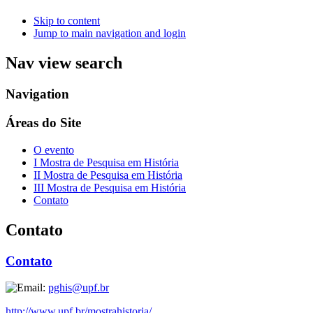
Skip to content
Jump to main navigation and login
Nav view search
Navigation
Áreas do Site
O evento
I Mostra de Pesquisa em História
II Mostra de Pesquisa em História
III Mostra de Pesquisa em História
Contato
Contato
Contato
pghis@upf.br
http://www.upf.br/mostrahistoria/